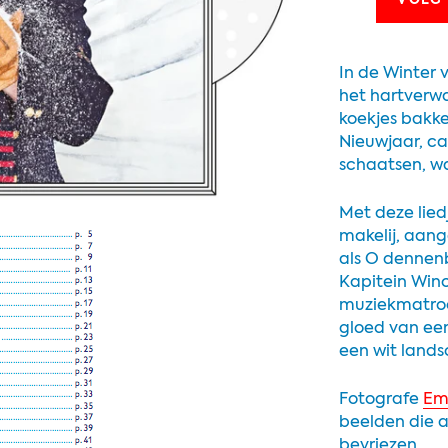
VOEG 
In de Winter 
het hartverw
koekjes bakke
Nieuwjaar, ca
schaatsen, wa
Met deze lied
makelij, aang
als O dennen
Kapitein Win
muziekmatroo
gloed van een
een wit land
Fotografe
Emi
beelden die al
bevriezen.