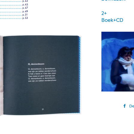
2+
Boek+CD
De