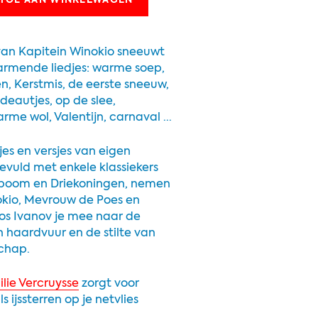
TOE AAN WINKELWAGEN
van Kapitein Winokio sneeuwt
armende liedjes: warme soep,
n, Kerstmis, de eerste sneeuw,
deautjes, op de slee,
rme wol, Valentijn, carnaval ...
jes en versjes van eigen
evuld met enkele klassiekers
boom en Driekoningen, nemen
okio, Mevrouw de Poes en
s Ivanov je mee naar de
 haardvuur en de stilte van
schap.
lie Vercruysse
zorgt voor
s ijssterren op je netvlies