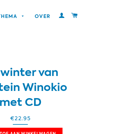
INLOGGEN
WINKELWAGEN
 THEMA
OVER
 winter van
tein Winokio
met CD
€22.95