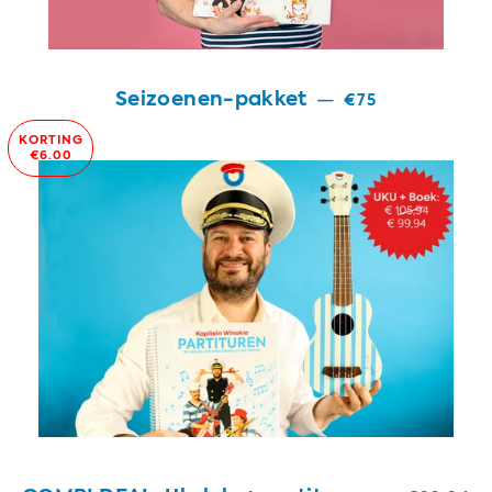
Seizoenen-pakket
—
€75
KORTING
€6.00