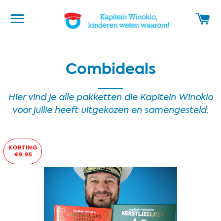
WEBSITE NAVIGATIE
W
Combideals
Hier vind je alle pakketten die Kapitein Winokio
voor jullie heeft uitgekozen en samengesteld.
KORTING
€9.95