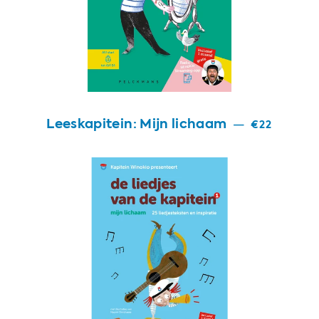
Leeskapitein: Mijn lichaam
—
€22