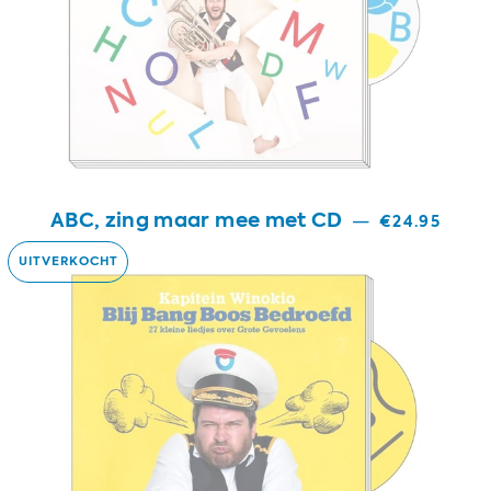
ABC, zing maar mee met CD
—
€24.95
UITVERKOCHT