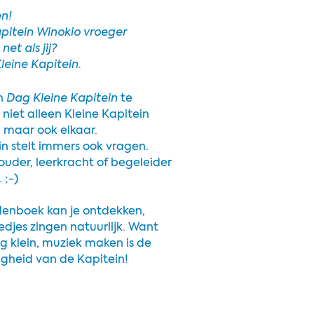
en!
apitein Winokio vroeger
net als jij?
leine Kapitein.
n
Dag Kleine Kapitein
te
e niet alleen Kleine Kapitein
, maar ook elkaar.
in stelt immers ook vragen.
 ouder, leerkracht of begeleider
 ;-)
denboek kan je ontdekken,
iedjes zingen natuurlijk. Want
nog klein, muziek maken is de
igheid van de Kapitein!