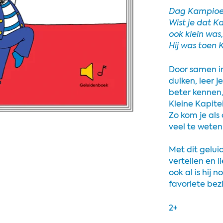
Dag Kampio
Wist je dat K
ook klein was, 
Hij was toen K
Door samen i
duiken, leer j
beter kennen
Kleine Kapite
Zo kom je als
veel te weten.
Met dit gelui
vertellen en l
ook al is hij 
favoriete bez
2+