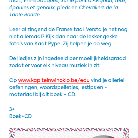
mort, Frère Jacques, Sur le pont d'Avignon, Tête,
épaules et genoux, pieds
en
Chevaliers de la
Table Ronde.
Leer al zingend de Franse taal. Versta je het nog
niet allemaal? Kijk dan naar de lekker gekke
foto's van Kaat Pype. Zij helpen je op weg.
De liedjes zijn ingedeeld per moeilijkheidsgraad
zodat er voor elk niveau muziek in zit.
Op
www.kapiteinwinokio.be/edu
vind je allerlei
oefeningen, woordspelletjes, lestips en -
materiaal bij dit boek + CD.
3+
Boek+CD