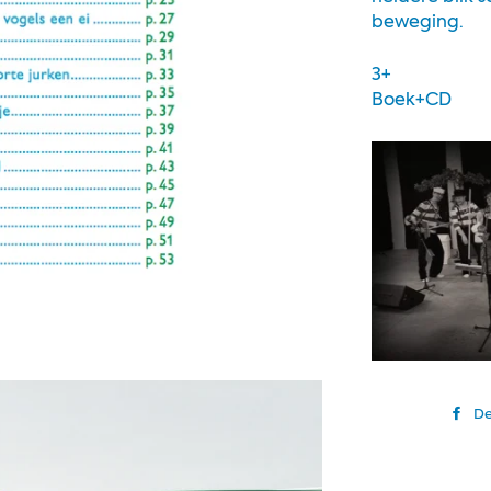
beweging.
3+
Boek+CD
De