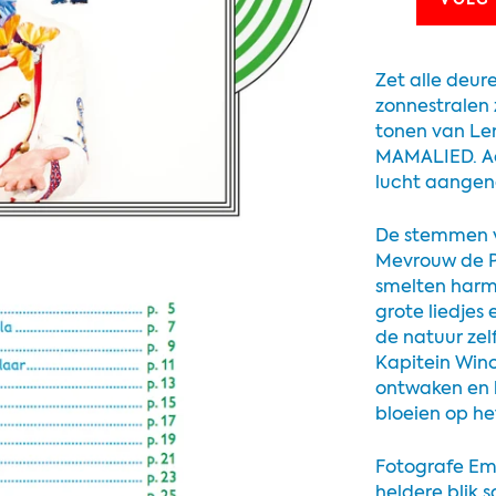
VOEG 
Zet alle deur
zonnestralen
tonen van Le
MAMALIED. Ade
lucht aangen
De stemmen v
Mevrouw de P
smelten harm
grote liedjes e
de natuur zel
Kapitein Wino
ontwaken en 
bloeien op he
Fotografe Emi
heldere blik s