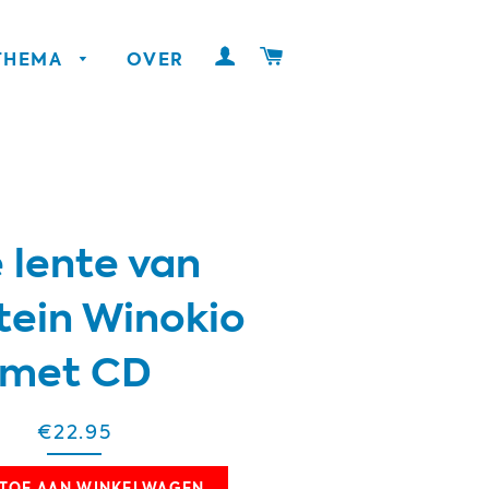
INLOGGEN
WINKELWAGEN
 THEMA
OVER
 lente van
tein Winokio
met CD
€22.95