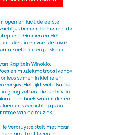
TOE AAN WINKELWAGEN
en open en laat de eerste
 zachtjes binnenstromen op de
ntepoets, Groeien en Het
m diep in en voel de frisse
aam kriebelen en prikkelen.
an Kapitein Winokio,
oes en muziekmatroos Ivanov
onieus samen in kleine en
n versjes. Het lijkt wel alsof ze
f in gang zetten. De lente van
kio is een boek waarin dieren
bloemen voorzichtig gaan
t ritme van de muziek.
lie Vercruysse stelt met haar
cherp op al dat leven in