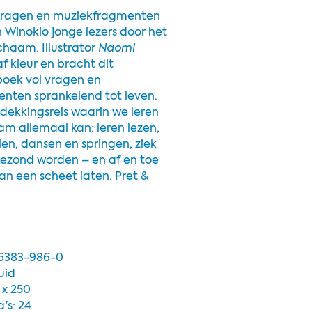
e vragen en muziekfragmenten
n Winokio jonge lezers door het
ichaam. Illustrator
Naomi
af
kleur en bracht dit
boek vol vragen en
nten sprankelend tot leven.
tdekkingsreis waarin we leren
am allemaal kan: leren lezen,
len, dansen en springen, ziek
gezond worden – en af en toe
van een scheet laten.
Pret &
-6383-986-0
uid
 x 250
's: 24