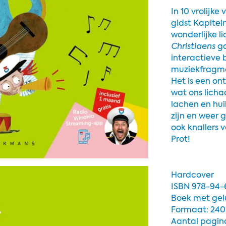
In 10 vrolijk
gidst Kapitei
wonderlijke l
Christiaens
g
interactieve 
muziekfragme
Het is een on
wat ons licha
lachen en hui
zijn en weer 
ook knallers 
Prot!
Hardcover
ISBN 978-94
Boek met gel
Formaat: 240
Aantal pagina